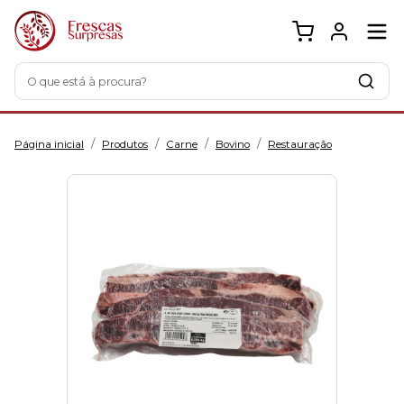
O que está à procura?
/
/
/
/
Página inicial
Produtos
Carne
Bovino
Restauração