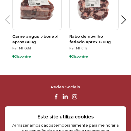
Carne angus t-bone xl
Rabo de novilho
Ca
aprox 800g
fatiado aprox 1200g
al
Ref: MH0661
Ref: MH0112
Re
Disponível
Disponível
D
Redes Sociais
Frescas Surpresas
Este site utiliza cookies
Armazenamos dados temporariamente para melhorar a
Informações
sua experiência de navegação e recomendar