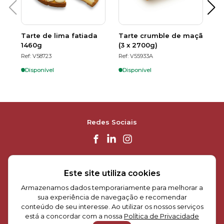
Tarte de lima fatiada
Ti
Tarte crumble de maçã
1460g
sa
(3 x 2700g)
Ref: V58723
Re
Ref: V55933A
Disponível
Disponível
D
Redes Sociais
Frescas Surpresas
Este site utiliza cookies
Armazenamos dados temporariamente para melhorar a
Informações
sua experiência de navegação e recomendar
conteúdo de seu interesse. Ao utilizar os nossos serviços
Contacte-nos
está a concordar com a nossa
Política de Privacidade