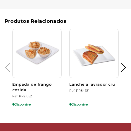
Produtos Relacionados
Empada de frango
Lanche à lavrador cru
E
cozida
Ref: PR84351
Re
Ref: PR21052
Disponível
Disponível
S